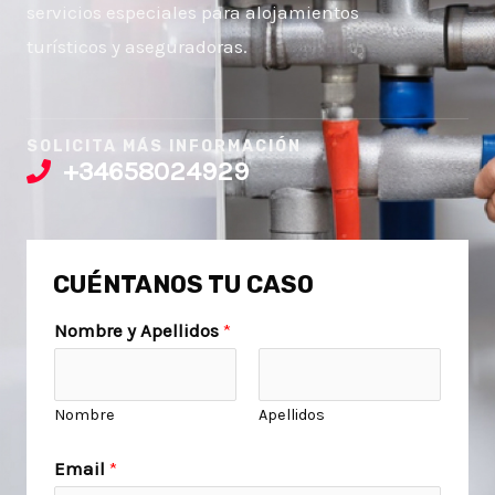
servicios especiales para alojamientos
turísticos y aseguradoras.
SOLICITA MÁS INFORMACIÓN
+34658024929
CUÉNTANOS TU CASO
Nombre y Apellidos
*
Nombre
Apellidos
E
Email
*
m